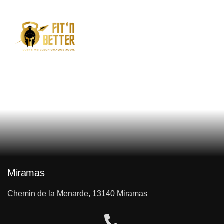
Contact
Accueil
Contact
/
Miramas
Chemin de la Menarde, 13140 Miramas